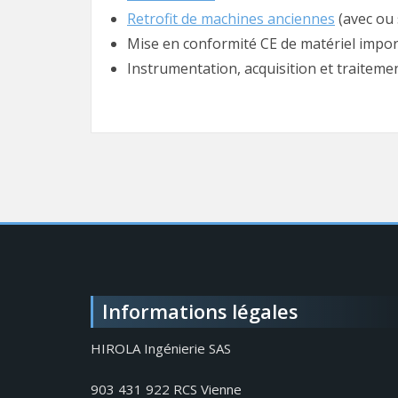
Retrofit de machines anciennes
(avec ou 
Mise en conformité CE de matériel impo
Instrumentation, acquisition et traiteme
Informations légales
HIROLA Ingénierie SAS
903 431 922 RCS Vienne